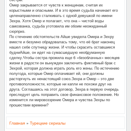
Омер закрывается от чувств к женщинам, считая их
корыстными и опасными. И в это время судьба начинает его
целенаправленно сталкивать с одной девушкой по имени
Зехра. Хотя Омер и полагает, что она – чистой воды
самозванка, судьба уготовила им обоим неожиданный
сюрприз.
По стечению обстоятельств Айше увидела Омера и Зехру
вместе и безумно обрадовалась тому, что её брат наконец
нашел себе спутницу жизни. И чтобы скрасить оставшиеся
будниАйше, он идет на сумасшедшую необдуманную
сделку.Чтобы сестра прожила еще 6 «безоблачных» месяцев
жизни в радости он вынужден заключить фиктивный брак с
Зехрой, которая должна играть роль его жены. По истечению
полугода, которые Омер оплачивает ей, они должны
расторгнуть их ненастоящий союз.Зехра и Омер – это две
противоположности, которые ни капли не похожи друг на
друга. Соглашаясь на этот договор, Зехра в первую очередь
преследует цель поправить свое финансовое положение. Но
изменится ли мировоззрение Омера и чувства Зехры по
прошествии времени?
Главная
»
Турецкие сериалы