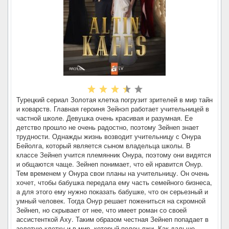
Турецкий сериал Золотая клетка погрузит зрителей в мир тайн
и коварств. Главная героиня Зейнэп работает учительницей в
частной школе. Девушка очень красивая и разумная. Ее
детство прошло не очень радостно, поэтому Зейнеп знает
трудности. Однажды жизнь возводит учительницу с Онура
Бейолга, который является сыном владельца школы. В
классе Зейнеп учится племянник Онура, поэтому они видятся
и общаются чаще. Зейнеп понимает, что ей нравится Онур.
Тем временем у Онура свои планы на учительницу. Он очень
хочет, чтобы бабушка передала ему часть семейного бизнеса,
а для этого ему нужно показать бабушке, что он серьезный и
умный человек. Тогда Онур решает пожениться на скромной
Зейнеп, но скрывает от нее, что имеет роман со своей
ассистенткой Аху. Таким образом честная Зейнеп попадает в
золотую клетку и в мир, который полон лжи. Как дальше