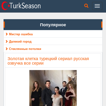
Популярное
Мистер ошибка
Далекий город
Стеклянные потолки
Золотая клетка турецкий сериал русская
озвучка все серии