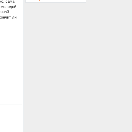
но, сама
т молодой
енной
кончит ли