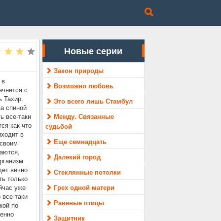
Новые серии
Закон природы
 в
Возможно любовь
ачнется с
 Тахир.
Это всего лишь Стамбул
за спиной
ь все-таки
Между. Связанные
ся как-что
судьбой
иходит в
Еще семнадцать
 своим
аются,
Далекий город
организм
дет вечно
Стеклянные потолки
ть только
йчас уже
Грех одной матери
 все-таки
Раненые птицы
кой по
менно
Защитник