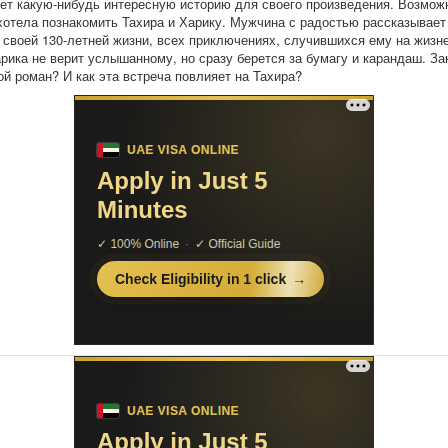
ет какую-нибудь интересную историю для своего произведения. Возмож
хотела познакомить Тахира и Харику. Мужчина с радостью рассказывае
 своей 130-летней жизни, всех приключениях, случившихся ему на жизн
арика не верит услышанному, но сразу берется за бумагу и карандаш. За
ой роман? И как эта встреча повлияет на Тахира?