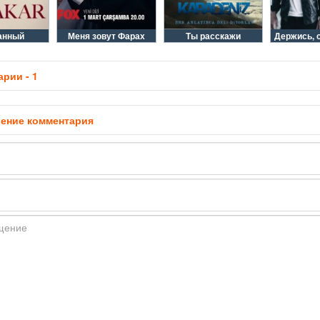
анный
Меня зовут Фарах
Ты расскажи
Держись, 
рии - 1
ение комментария