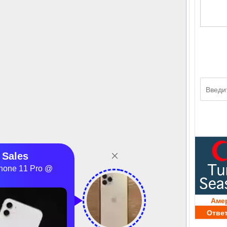
Аме
Отве