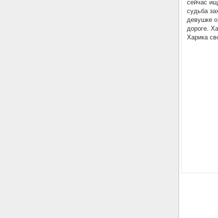
сейчас ищ
судьба за
девушке о
дороге. Х
Харика св