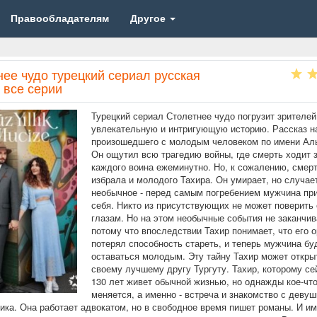
Правообладателям
Другое
ее чудо турецкий сериал русская
 все серии
Турецкий сериал Столетнее чудо погрузит зрителей
увлекательную и интригующую историю. Рассказ н
произошедшего с молодым человеком по имени Аль
Он ощутил всю трагедию войны, где смерть ходит 
каждого воина ежеминутно. Но, к сожалению, смерт
избрала и молодого Тахира. Он умирает, но случает
необычное - перед самым погребением мужчина пр
себя. Никто из присутствующих не может поверить
глазам. Но на этом необычные события не заканчив
потому что впоследствии Тахир понимает, что его 
потерял способность стареть, и теперь мужчина бу
оставаться молодым. Эту тайну Тахир может откры
своему лучшему другу Тургуту. Тахир, которому се
130 лет живет обычной жизнью, но однажды кое-что
меняется, а именно - встреча и знакомство с девуш
ика. Она работает адвокатом, но в свободное время пишет романы. И и