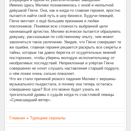
Именно здесь Мелике познакомилась с юной и неопытной
девушкой Гёкче. Она, как и когда-то главная героиня, яростно
пытается найти свой путь в шоу-бизнесе. Будучи певицей,
Гёкче мечтает о ещё большем признании и любви
поклонников. Понимая всю сложность выбранной цели
начинающей артистки, Мелике всячески пытается образумить
девушку, рассказывая по собственному опыту, чем может
закончиться такое увлечение. Увидев, что Гёкче совершает те
же ошибки, главная героиня решается раскрыть все секреты и
тайны, которые так давно берегла от осудительных мнений
посторонних, чтобы уберечь молодую исполнительницу от
необратимых последствий. Непреклонная и упёртая Гёкче
совершенно не хочет слушать наставления старшей подруги,
о чём позже очень сильно пожалеет.
Что же стало причиной резкого падения Мелике с вершины
музыкального пьедестала, и почему она теперь осталась
совершенно одна? Всё это можно будет узнать из
трогательной драмы о судьбе когда-то счастливой певицы
«Сумасшедший ветер».
Главная
»
Турецкие сериалы