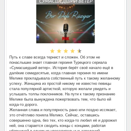
Путь к славе всегда тернист и сложен. Об этом не
понаслышке знает главная героиня Турецкого сериала
«Сумасшедший ветер». История берёт своё начало ещё в
далёкие семидесятые, когда главная героиня по имени
Мелике прокладывала собственный путь к такому желанному
успеху. Женщина из простой никому не известно певицы
стала популярной артисткой, которую желали увидеть и
услышать толпы поклонников. На пути к такому признанию
Мелике была вынуждена пожертвовать тем, что было ей
когда-то дорого.
Желанная слава и популярность рано или поздно иссякает,
это отчётливо поняла Меликэ. Сейчас, оставшись
совершенно одна, без тех, кто когда-то любил её и дорожил
ней, она старается сводить концы с концами, работая
уборщицей в одном из увеселительных заведений.