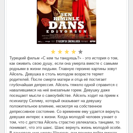
Турецкий фильм «С кем ты танцуешь?» - это история о том,
как оживить свою душу, если она умерла вместе с самыми
родными в жизни людьми. Главную героиню картины зовут
Айсель. Девушка в столь молодом возрасте теряет
родителей. После смерти матери и отца её постигает
глубочайшая депрессия. Айсель тяжело одной справится с
навалившимся на неё внезапным горем. Девушку даже
посещают мысли о самоубийстве. Айсель ходит на прием к
психиатру Селиму, который оказывает на девушку
положительное влияние, несмотря на собственное
депрессивное состояние. Со временем ему удается вернуть
девушке интерес к жизни. Когда молодой человек узнает о
том, что с детства Айсель страстно увлекалась танцами, то
понимает, что это шанс. Шанс вернуть жизнь молодой особе.
В танцевальную школу Шенгюль они решили пойти вместе.