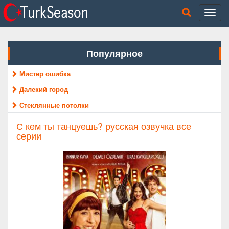
Популярное
Мистер ошибка
Далекий город
Стеклянные потолки
С кем ты танцуешь? русская озвучка все
серии